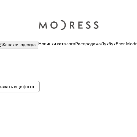
Новинки каталога
Распродажа
Лукбук
Блог Modr
Женская одежда
казать еще фото