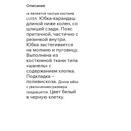
Описание
Юбка является частью костюма
Юбка-карандаш
LUISA.
длиной ниже колен, со
шлицей сзади. Пояс
притачной, частично с
резинкой внутри.
Юбка застегивается
на молнию и пуговицу.
Выполнена из
костюмной ткани типа
«шанель» с
содержанием хлопка.
Подкладка –
поливискоза.
Длина юбки
с увеличением размера
Цвет белый
градируется.
в черную клетку.