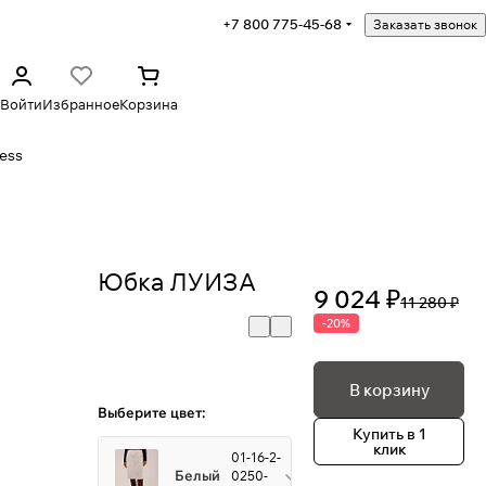
+7 800 775-45-68
Заказать звонок
Войти
Избранное
Корзина
ess
Юбка ЛУИЗА
9 024 ₽
11 280 ₽
-20%
В корзину
Выберите цвет:
Купить в 1
клик
01-16-2-
Белый
0250-