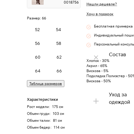
0018756
Нашли дешевле?
Хочу в подарок
Размер:
66
Бесплатная примерка
52
54
Индивидуальный поши
56
58
Персональный консуль
Состав
60
62
Хлопок - 30%
Акрил - 65%
64
66
Вискоза - 5%
Подкладка:Полиэстер - 50
Вискоза - 50%
Таблица размеров
Уход за
Характеристики
одеждой
Рост модели
:
175 см
Объем груди
:
103 см
Объем талии
:
81 см
Объем бедер
:
114 см