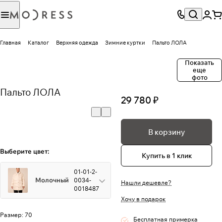
Главная
Каталог
Верхняя одежда
Зимние куртки
Пальто ЛОЛА
Показать
еще
фото
Пальто ЛОЛА
29 780 ₽
В корзину
Выберите цвет:
Купить в 1 клик
01-01-2-
Молочный
0034-
Нашли дешевле?
0018487
Хочу в подарок
Размер:
70
Бесплатная примерка