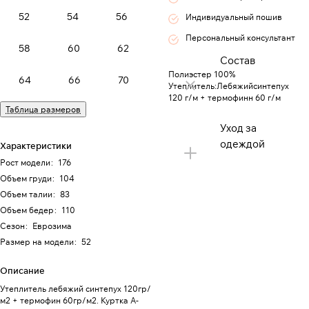
52
54
56
Индивидуальный пошив
Персональный консультант
58
60
62
Состав
Полиэстер 100%
64
66
70
Утеплитель:Лебяжийсинтепух
120 г/м + термофинн 60 г/м
Таблица размеров
Уход за
одеждой
Характеристики
Рост модели
:
176
Объем груди
:
104
Объем талии
:
83
Объем бедер
:
110
Сезон
:
Еврозима
Размер на модели
:
52
Описание
Утеплитель лебяжий синтепух 120гр/
м2 + термофин 60гр/м2. Куртка А-