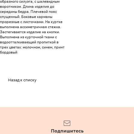
образного силуэта, с шалевидным
воротником. Длина изделия до
середины бедра. Плечевой пояс
спущенный. Боковые карманы
прорезные с листочками. На куртке
выполнена ассиметричная стежка.
Застегивается изделие на кнопки.
Выполнена из курточной ткани с
водоотталкивающей пропиткой в
трех цветах: молочном, синем, принт
бордовый
Назад к списку
Подпишитесь