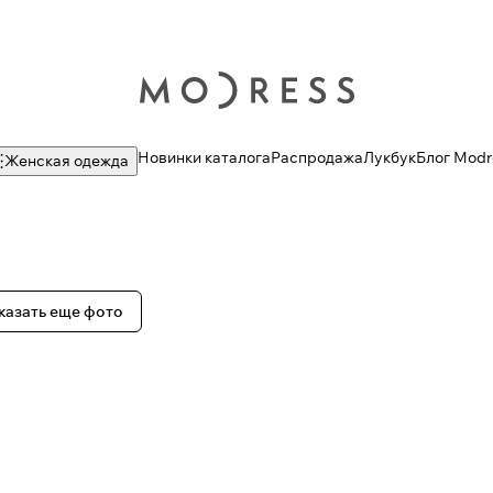
Новинки каталога
Распродажа
Лукбук
Блог Modr
Женская одежда
казать еще фото