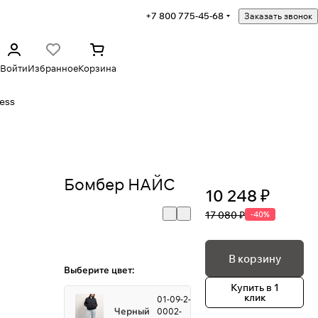
+7 800 775-45-68
Заказать звонок
Войти
Избранное
Корзина
ess
Бомбер НАЙС
10 248 ₽
17 080 ₽
-40%
В корзину
Выберите цвет:
Купить в 1
клик
01-09-2-
Черный
0002-