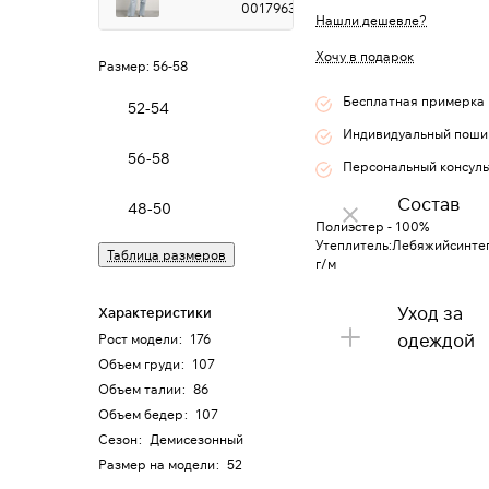
0017963
Нашли дешевле?
Хочу в подарок
Размер:
56-58
Бесплатная примерка
52-54
Индивидуальный поши
56-58
Персональный консуль
Состав
48-50
Полиэстер - 100%
Утеплитель:Лебяжийсинте
Таблица размеров
г/м
Уход за
Характеристики
одеждой
Рост модели
:
176
Объем груди
:
107
Объем талии
:
86
Объем бедер
:
107
Сезон
:
Демисезонный
Размер на модели
:
52