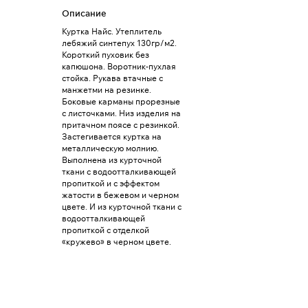
Описание
Куртка Найс. Утеплитель
лебяжий синтепух 130гр/м2.
Короткий пуховик без
капюшона. Воротник-пухлая
стойка. Рукава втачные с
манжетми на резинке.
Боковые карманы прорезные
с листочками. Низ изделия на
притачном поясе с резинкой.
Застегивается куртка на
металлическую молнию.
Выполнена из курточной
ткани с водоотталкивающей
пропиткой и с эффектом
жатости в бежевом и черном
цвете. И из курточной ткани с
водоотталкивающей
пропиткой с отделкой
«кружево» в черном цвете.