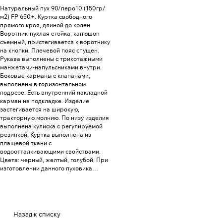
Натуральный пух 90/перо10 (150гр/
м2) FP 650+. Куртка свободного
прямого кроя, длиной до колен.
Воротник-пухлая стойка, капюшон
съемный, пристегивается к воротнику
на кнопки. Плечевой пояс спущен.
Рукава выполнены с трикотажными
манжетами-напульсниками внутри.
Боковые карманы с клапанами,
выполнены в горизонтальном
подрезе. Есть внутренний накладной
карман на подкладке. Изделие
застегивается на широкую,
тракторную молнию. По низу изделия
выполнена кулиска с регулируемой
резинкой. Куртка выполнена из
плащевой ткани с
водоотталкивающими свойствами.
Цвета: черный, желтый, голубой. При
изготовлении данного пуховика
применяется технология с
использованием двухслойного
пухпакета.
Назад к списку