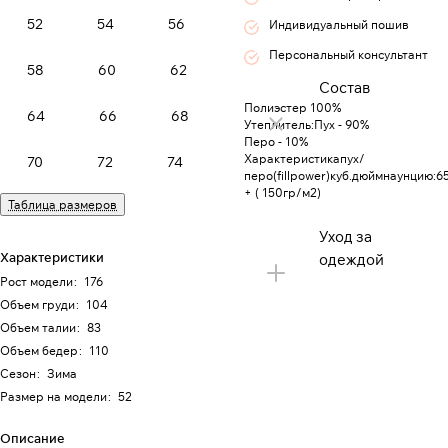
52
54
56
Индивидуальный пошив
Персональный консультант
58
60
62
Состав
Полиэстер 100%
64
66
68
Утеплитель:Пух - 90%
Перо - 10%
Характеристикапух/
70
72
74
перо(fillpower)куб.дюймнаунцию:6
+ ( 150гр/м2)
Таблица размеров
Уход за
Характеристики
одеждой
Рост модели
:
176
Объем груди
:
104
Объем талии
:
83
Объем бедер
:
110
Сезон
:
Зима
Размер на модели
:
52
Описание