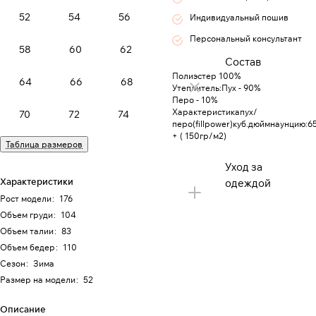
52
54
56
Индивидуальный пошив
Персональный консультант
58
60
62
Состав
Полиэстер 100%
64
66
68
Утеплитель:Пух - 90%
Перо - 10%
Характеристикапух/
70
72
74
перо(fillpower)куб.дюймнаунцию:6
+ ( 150гр/м2)
Таблица размеров
Уход за
Характеристики
одеждой
Рост модели
:
176
Объем груди
:
104
Объем талии
:
83
Объем бедер
:
110
Сезон
:
Зима
Размер на модели
:
52
Описание