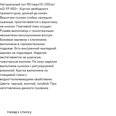
Натуральный пух 90/перо10 (150гр/
м2) FP 650+. Куртка свободного
прямого кроя, длиной до колен.
Воротник-пухлая стойка, капюшон
съемный, пристегивается к воротнику
на кнопки. Плечевой пояс спущен.
Рукава выполнены с трикотажными
манжетами-напульсниками внутри.
Боковые карманы с клапанами,
выполнены в горизонтальном
подрезе. Есть внутренний накладной
карман на подкладке. Изделие
застегивается на широкую,
тракторную молнию. По низу изделия
выполнена кулиска с регулируемой
резинкой. Куртка выполнена из
плащевой ткани с
водоотталкивающими свойствами.
Цвета: черный, желтый, голубой. При
изготовлении данного пуховика
применяется технология с
использованием двухслойного
пухпакета.
Назад к списку