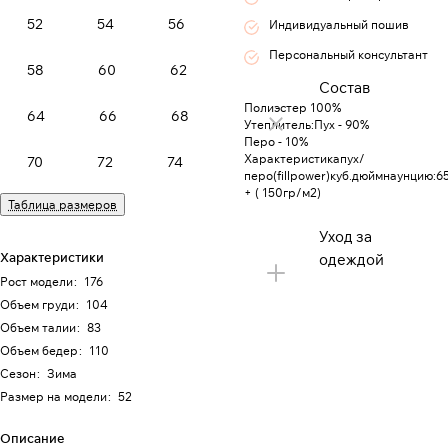
52
54
56
Индивидуальный пошив
Персональный консультант
58
60
62
Состав
Полиэстер 100%
64
66
68
Утеплитель:Пух - 90%
Перо - 10%
Характеристикапух/
70
72
74
перо(fillpower)куб.дюймнаунцию:6
+ ( 150гр/м2)
Таблица размеров
Уход за
Характеристики
одеждой
Рост модели
:
176
Объем груди
:
104
Объем талии
:
83
Объем бедер
:
110
Сезон
:
Зима
Размер на модели
:
52
Описание