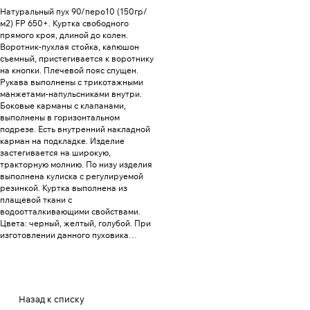
Натуральный пух 90/перо10 (150гр/
м2) FP 650+. Куртка свободного
прямого кроя, длиной до колен.
Воротник-пухлая стойка, капюшон
съемный, пристегивается к воротнику
на кнопки. Плечевой пояс спущен.
Рукава выполнены с трикотажными
манжетами-напульсниками внутри.
Боковые карманы с клапанами,
выполнены в горизонтальном
подрезе. Есть внутренний накладной
карман на подкладке. Изделие
застегивается на широкую,
тракторную молнию. По низу изделия
выполнена кулиска с регулируемой
резинкой. Куртка выполнена из
плащевой ткани с
водоотталкивающими свойствами.
Цвета: черный, желтый, голубой. При
изготовлении данного пуховика
применяется технология с
использованием двухслойного
пухпакета.
Назад к списку