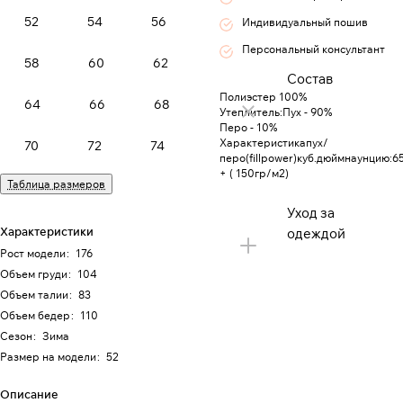
52
54
56
Индивидуальный пошив
Персональный консультант
58
60
62
Состав
Полиэстер 100%
64
66
68
Утеплитель:Пух - 90%
Перо - 10%
Характеристикапух/
70
72
74
перо(fillpower)куб.дюймнаунцию:6
+ ( 150гр/м2)
Таблица размеров
Уход за
Характеристики
одеждой
Рост модели
:
176
Объем груди
:
104
Объем талии
:
83
Объем бедер
:
110
Сезон
:
Зима
Размер на модели
:
52
Описание