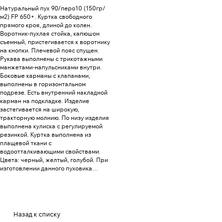
Натуральный пух 90/перо10 (150гр/
м2) FP 650+. Куртка свободного
прямого кроя, длиной до колен.
Воротник-пухлая стойка, капюшон
съемный, пристегивается к воротнику
на кнопки. Плечевой пояс спущен.
Рукава выполнены с трикотажными
манжетами-напульсниками внутри.
Боковые карманы с клапанами,
выполнены в горизонтальном
подрезе. Есть внутренний накладной
карман на подкладке. Изделие
застегивается на широкую,
тракторную молнию. По низу изделия
выполнена кулиска с регулируемой
резинкой. Куртка выполнена из
плащевой ткани с
водоотталкивающими свойствами.
Цвета: черный, желтый, голубой. При
изготовлении данного пуховика
применяется технология с
использованием двухслойного
пухпакета.
Назад к списку