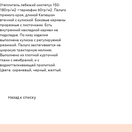
Утеплитель лебяжий синтепух 150-
180гр/м2 +термофин 60гр/м2. Пальто
прямого кроя, длиной Капюшон
втачной с кулиской. Боковые карманы
прорезные с листочками. Есть
внутренний накладной карман на
подкладке. По низу изделия
выполнена кулиска с регулируемой
резинкой. Пальто застегивается на
широкую тракторную молнию.
Выполнено из плотной курточной
ткани с мембраной, и с
водоотталкивающей пропиткой.
Цвета: сиреневый, черный, желтый.
Назад к списку