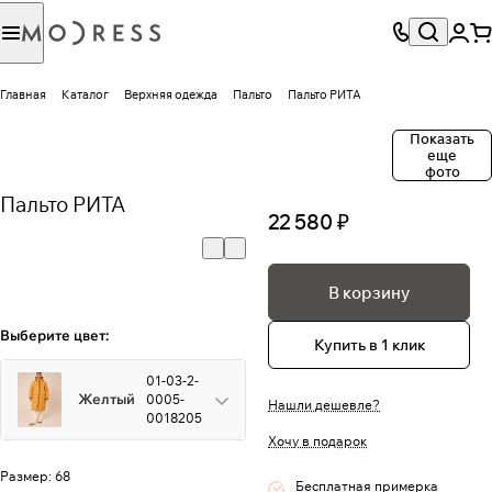
Главная
Каталог
Верхняя одежда
Пальто
Пальто РИТА
Показать
еще
фото
Пальто РИТА
22 580 ₽
В корзину
Выберите цвет:
Купить в 1 клик
01-03-2-
Желтый
0005-
Нашли дешевле?
0018205
Хочу в подарок
Размер:
68
Бесплатная примерка