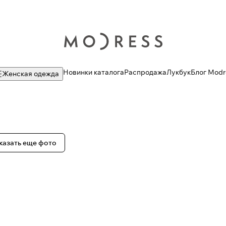
Новинки каталога
Распродажа
Лукбук
Блог Modr
Женская одежда
казать еще фото