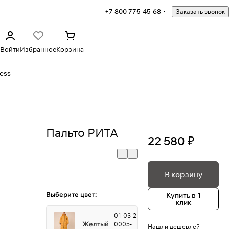
+7 800 775-45-68
Заказать звонок
Войти
Избранное
Корзина
ess
Пальто РИТА
22 580 ₽
В корзину
Выберите цвет:
Купить в 1
клик
01-03-2-
Желтый
0005-
Нашли дешевле?