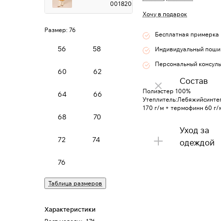
0018205
Хочу в подарок
Размер:
76
Бесплатная примерка
56
58
Индивидуальный поши
Персональный консуль
60
62
Состав
Полиэстер 100%
64
66
Утеплитель:Лебяжийсинте
170 г/м + термофинн 60 г/
68
70
Уход за
72
74
одеждой
76
Таблица размеров
Характеристики