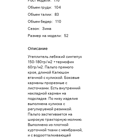
Рост модели
:
176
Объем груди
:
104
Объем талии
:
83
Объем бедер
:
110
Сезон
:
Зима
Размер на модели
:
52
Описание
Утеплитель лебяжий синтепух
150-180гр/м2 +термофин
60гр/м2. Пальто прямого
кроя, длиной Капюшон
втачной с кулиской. Боковые
карманы прорезные с
листочками. Есть внутренний
накладной карман на
подкладке. По низу изделия
выполнена кулиска с
регулируемой резинкой.
Пальто застегивается на
широкую тракторную молнию.
Выполнено из плотной
курточной ткани с мембраной,
и с водоотталкивающей