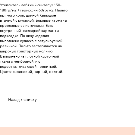
Утеплитель лебяжий синтепух 150-
180гр/м2 +термофин 60гр/м2. Пальто
прямого кроя, длиной Капюшон
втачной с кулиской. Боковые карманы
прорезные с листочками. Есть
внутренний накладной карман на
подкладке. По низу изделия
выполнена кулиска с регулируемой
резинкой. Пальто застегивается на
широкую тракторную молнию.
Выполнено из плотной курточной
ткани с мембраной, и с
водоотталкивающей пропиткой.
Цвета: сиреневый, черный, желтый.
Назад к списку