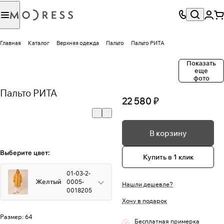
Главная
Каталог
Верхняя одежда
Пальто
Пальто РИТА
Показать
еще
фото
Пальто РИТА
22 580 ₽
В корзину
Выберите цвет:
Купить в 1 клик
01-03-2-
Желтый
0005-
Нашли дешевле?
0018205
Хочу в подарок
Размер:
64
Бесплатная примерка