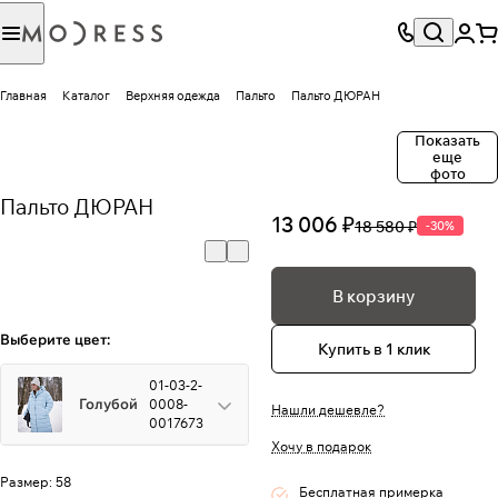
Главная
Каталог
Верхняя одежда
Пальто
Пальто ДЮРАН
Показать
еще
фото
Пальто ДЮРАН
13 006 ₽
18 580 ₽
-30%
В корзину
Выберите цвет:
Купить в 1 клик
01-03-2-
Голубой
0008-
Нашли дешевле?
0017673
Хочу в подарок
Размер:
58
Бесплатная примерка