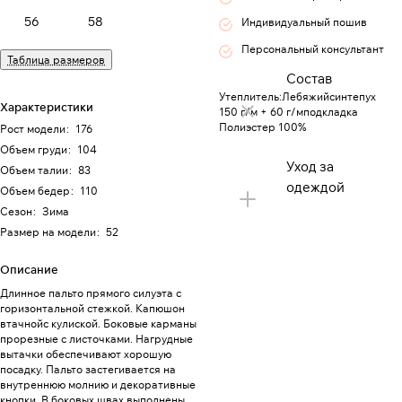
56
58
Индивидуальный пошив
Персональный консультант
Таблица размеров
Состав
Утеплитель:Лебяжийсинтепух
Характеристики
150 г/м + 60 г/мподкладка
Полиэстер 100%
Рост модели
:
176
Объем груди
:
104
Уход за
Объем талии
:
83
одеждой
Объем бедер
:
110
Сезон
:
Зима
Размер на модели
:
52
Описание
Длинное пальто прямого силуэта с
горизонтальной стежкой. Капюшон
втачнойс кулиской. Боковые карманы
прорезные с листочками. Нагрудные
вытачки обеспечивают хорошую
посадку. Пальто застегивается на
внутреннюю молнию и декоративные
кнопки. В боковых швах выполнены