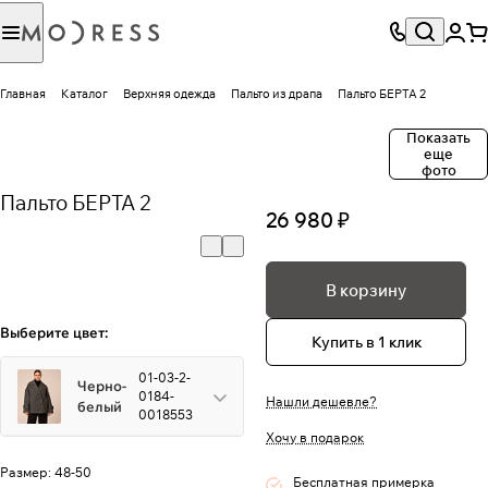
Главная
Каталог
Верхняя одежда
Пальто из драпа
Пальто БЕРТА 2
Показать
еще
фото
Пальто БЕРТА 2
26 980 ₽
В корзину
Выберите цвет:
Купить в 1 клик
01-03-2-
Черно-
0184-
Нашли дешевле?
белый
0018553
Хочу в подарок
Размер:
48-50
Бесплатная примерка