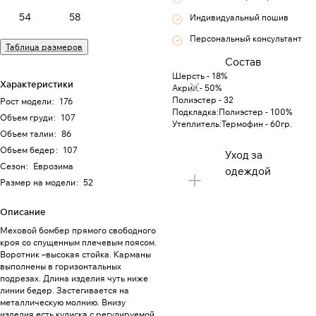
54
58
Индивидуальный пошив
Персональный консультант
Таблица размеров
Состав
Шерсть - 18%
Характеристики
Акрил - 50%
Полиэстер - 32
Рост модели
:
176
Подкладка:Полиэстер - 100%
Объем груди
:
107
Утеплитель:Термофин - 60гр.
Объем талии
:
86
Объем бедер
:
107
Уход за
Сезон
:
Еврозима
одеждой
Размер на модели
:
52
Описание
Меховой бомбер прямого свободного
кроя со спущенным плечевым поясом.
Воротник –высокая стойка. Карманы
выполнены в горизонтальных
подрезах. Длина изделия чуть ниже
линии бедер. Застегивается на
металлическую молнию. Внизу
изделия есть кулиска с регулируемой