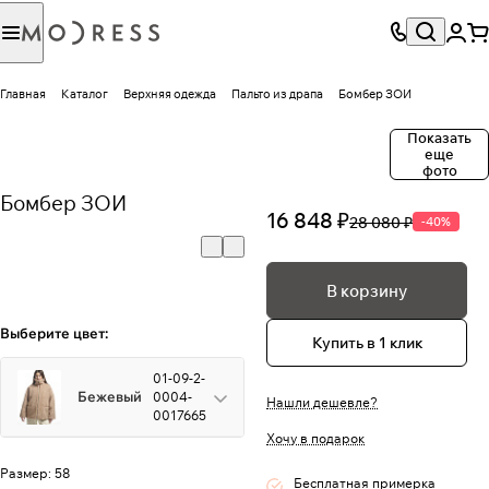
Главная
Каталог
Верхняя одежда
Пальто из драпа
Бомбер ЗОИ
Показать
еще
фото
Бомбер ЗОИ
16 848 ₽
28 080 ₽
-40%
В корзину
Выберите цвет:
Купить в 1 клик
01-09-2-
Бежевый
0004-
Нашли дешевле?
0017665
Хочу в подарок
Размер:
58
Бесплатная примерка