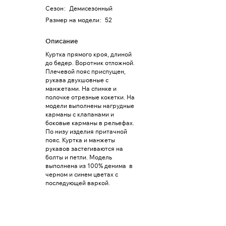
Сезон
:
Демисезонный
Размер на модели
:
52
Описание
Куртка прямого кроя, длиной
до бедер. Воротник отложной.
Плечевой пояс приспущен,
рукава двухшовные с
манжетами. На спинке и
полочке отрезные кокетки. На
модели выполнены нагрудные
карманы с клапанами и
боковые карманы в рельефах.
По низу изделия притачной
пояс. Куртка и манжеты
рукавов застегиваются на
болты и петли. Модель
выполнена из 100% денима в
черном и синем цветах с
последующей варкой.