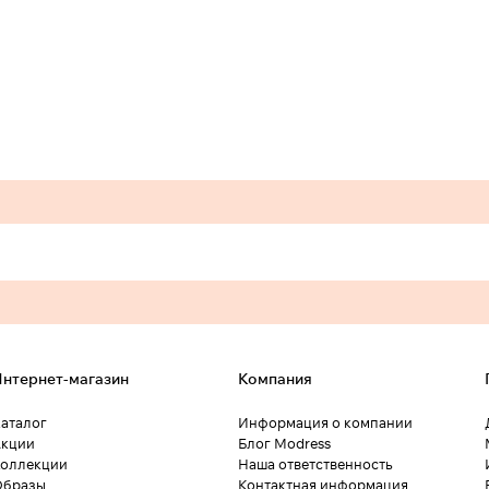
нтернет-магазин
Компания
аталог
Информация о компании
кции
Блог Modress
оллекции
Наша ответственность
Образы
Контактная информация