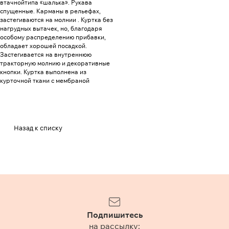
втачнойтипа «шалька». Рукава
спущенные. Карманы в рельефах,
застегиваются на молнии . Куртка без
нагрудных вытачек, но, благодаря
особому распределению прибавки,
обладает хорошей посадкой.
Застегивается на внутреннюю
тракторную молнию и декоративные
кнопки. Куртка выполнена из
курточной ткани с мембраной
Назад к списку
Подпишитесь
на рассылку: