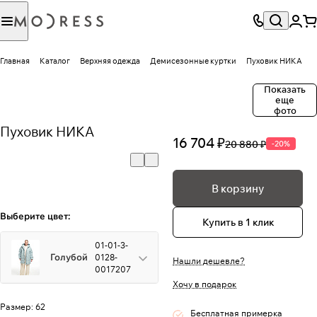
Главная
Каталог
Верхняя одежда
Демисезонные куртки
Пуховик НИКА
Показать
еще
фото
Пуховик НИКА
16 704 ₽
20 880 ₽
-20%
В корзину
Выберите цвет:
Купить в 1 клик
01-01-3-
Голубой
0128-
Нашли дешевле?
0017207
Хочу в подарок
Размер:
62
Бесплатная примерка