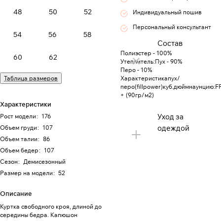
48
50
52
Индивидуальный пошив
Персональный консультант
54
56
58
Состав
Полиэстер - 100%
60
62
Утеплитель:Пух - 90%
Перо - 10%
Таблица размеров
Характеристикапух/
перо(fillpower)куб.дюймнаунцию:F
+ (90гр/м2)
Характеристики
Уход за
Рост модели
:
176
одеждой
Объем груди
:
107
Объем талии
:
86
Объем бедер
:
107
Сезон
:
Демисезонный
Размер на модели
:
52
Описание
Куртка свободного кроя, длиной до
середины бедра. Капюшон