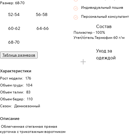
Размер:
68-70
Индивидуальный пошив
52-54
56-58
Персональный консультант
Состав
60-62
64-66
Полиэстер - 100%
Утеплитель:Термофин 60 г/м
68-70
Уход за
Таблица размеров
одеждой
Характеристики
Рост модели
:
176
Объем груди
:
104
Объем талии
:
83
Объем бедер
:
110
Сезон
:
Демисезонный
Описание
Облегченная стеганная прямая
курточка с трикотажным воротником