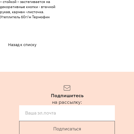
– стойкой – застегивается на
декоративные кнопки - втачной
рукав, карман –листочка.
Утеплитель 60г/м Термофин
Назад к списку
Подпишитесь
на рассылку:
Подписаться