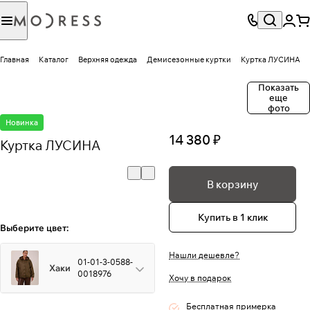
Главная
Каталог
Верхняя одежда
Демисезонные куртки
Куртка ЛУСИНА
Показать
еще
фото
Новинка
14 380 ₽
Куртка ЛУСИНА
В корзину
Купить в 1 клик
Выберите цвет:
Нашли дешевле?
01-01-3-0588-
Хаки
0018976
Хочу в подарок
Бесплатная примерка