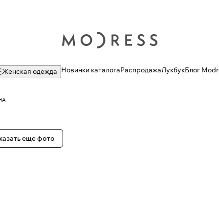
Новинки каталога
Распродажа
Лукбук
Блог Modr
Женская одежда
НА
казать еще фото