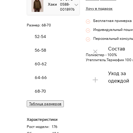
Хаки
0588-
Хочу в подарок
0018976
Бесплатная примерка
Размер:
68-70
Индивидуальный поши
52-54
Персональный консуль
Состав
56-58
Полиэстер - 100%
Утеплитель:Термофин 100 
60-62
Уход за
64-66
одеждой
68-70
Таблица размеров
Характеристики
Рост модели
:
176