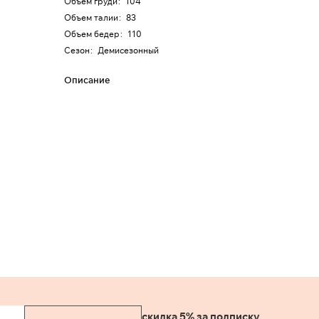
Объем груди
:
104
Объем талии
:
83
Объем бедер
:
110
Сезон
:
Демисезонный
Описание
скидка 5% за подписку