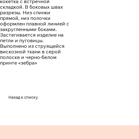
кокетка с встречной
складкой. В боковых швах
разрезы. Низ спинки
прямой, низ полочки
оформлен плавной линией с
закругленными боками.
Застегивается изделие на
петли и пуговицы.
Выполнено из струящейся
вискозной ткани в серой
полоске и черно-белом
принте «зебра»
Назад к списку