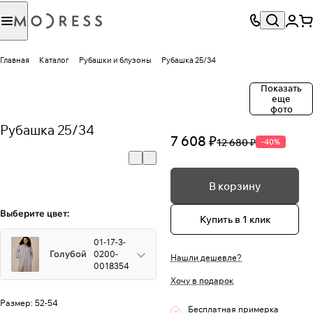
Главная
Каталог
Рубашки и блузоны
Рубашка 25/34
Показать
еще
фото
Рубашка 25/34
7 608 ₽
12 680 ₽
-40%
В корзину
Выберите цвет:
Купить в 1 клик
01-17-3-
Голубой
0200-
Нашли дешевле?
0018354
Хочу в подарок
Размер:
52-54
Бесплатная примерка