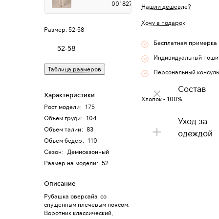
0018274
Нашли дешевле?
Хочу в подарок
Размер:
52-58
Бесплатная примерка
52-58
Индивидуальный поши
Таблица размеров
Персональный консуль
Состав
Характеристики
Хлопок - 100%
Рост модели
:
175
Объем груди
:
104
Уход за
Объем талии
:
83
одеждой
Объем бедер
:
110
Сезон
:
Демисезонный
Размер на модели
:
52
Описание
Рубашка оверсайз, со
спущенным плечевым поясом.
Воротник классический,