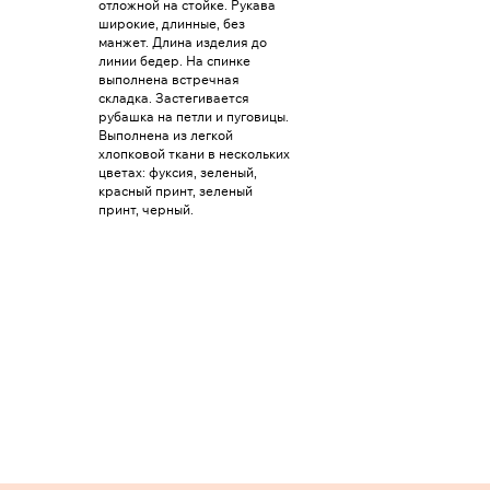
отложной на стойке. Рукава
широкие, длинные, без
манжет. Длина изделия до
линии бедер. На спинке
выполнена встречная
складка. Застегивается
рубашка на петли и пуговицы.
Выполнена из легкой
хлопковой ткани в нескольких
цветах: фуксия, зеленый,
красный принт, зеленый
принт, черный.