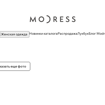
Новинки каталога
Распродажа
Лукбук
Блог Modr
Женская одежда
казать еще фото