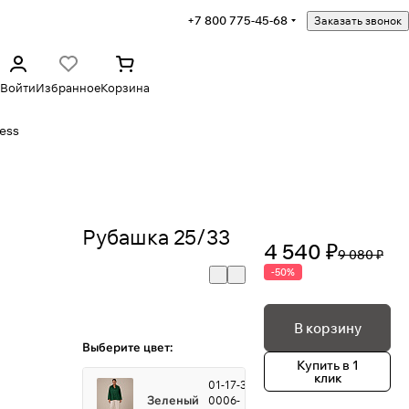
+7 800 775-45-68
Заказать звонок
Войти
Избранное
Корзина
ess
Рубашка 25/33
4 540 ₽
9 080 ₽
-50%
В корзину
Выберите цвет:
Купить в 1
клик
01-17-3-
Зеленый
0006-