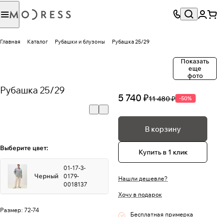
Главная
Каталог
Рубашки и блузоны
Рубашка 25/29
Показать
еще
фото
Рубашка 25/29
5 740 ₽
11 480 ₽
-50%
В корзину
Выберите цвет:
Купить в 1 клик
01-17-3-
Черный
0179-
Нашли дешевле?
0018137
Хочу в подарок
Размер:
72-74
Бесплатная примерка