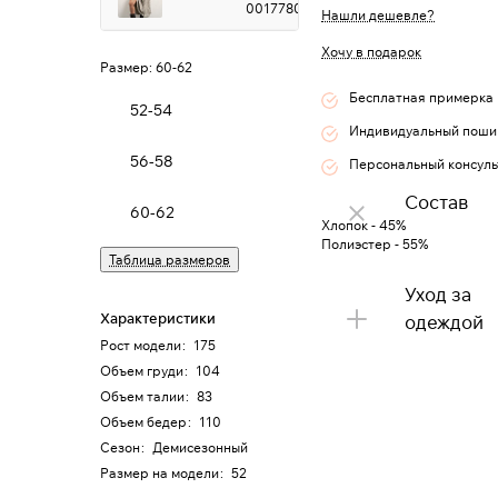
0017780
Нашли дешевле?
Хочу в подарок
Размер:
60-62
Бесплатная примерка
52-54
Индивидуальный поши
56-58
Персональный консуль
Состав
60-62
Хлопок - 45%
Полиэстер - 55%
Таблица размеров
Уход за
Характеристики
одеждой
Рост модели
:
175
Объем груди
:
104
Объем талии
:
83
Объем бедер
:
110
Сезон
:
Демисезонный
Размер на модели
:
52