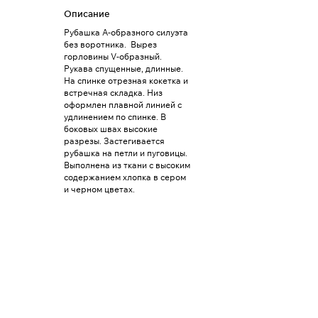
Описание
Рубашка А-образного силуэта
без воротника. Вырез
горловины V-образный.
Рукава спущенные, длинные.
На спинке отрезная кокетка и
встречная складка. Низ
оформлен плавной линией с
удлинением по спинке. В
боковых швах высокие
разрезы. Застегивается
рубашка на петли и пуговицы.
Выполнена из ткани с высоким
содержанием хлопка в сером
и черном цветах.