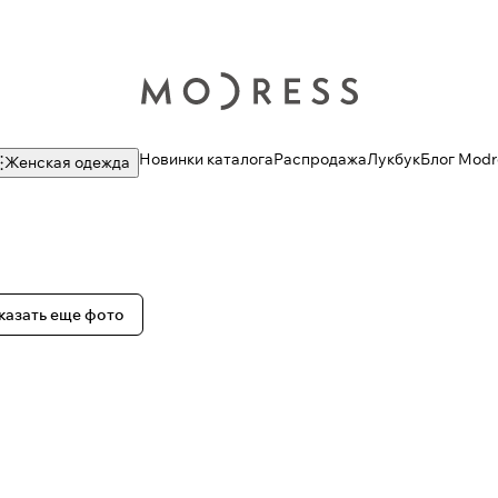
Новинки каталога
Распродажа
Лукбук
Блог Modr
Женская одежда
казать еще фото