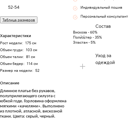
52-54
Индивидуальный пошив
Персональный консультант
Таблица размеров
Состав
Вискоза - 60%
Характеристики
Полиэстер - 35%
Эластан - 5%
Рост модели
:
175 см
Объем груди
:
103 см
Уход за
Объем талии
:
81 см
одеждой
Объем бедер
:
114 см
Размер на модели
:
52
Описание
Длинное платье без рукавов,
полуприлегающего силуэта с
юбкой годе. Горловина оформлена
мягкими «качелями». Выполнено
из плотной, атласной, вискозной
ткани. Цвета: серый, черный.