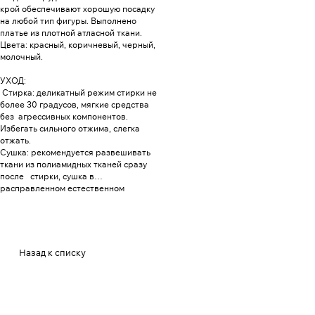
крой обеспечивают хорошую посадку
на любой тип фигуры. Выполнено
платье из плотной атласной ткани.
Цвета: красный, коричневый, черный,
молочный.
УХОД:
Стирка: деликатный режим стирки не
более 30 градусов, мягкие средства
без агрессивных компонентов.
Избегать сильного отжима, слегка
отжать.
Сушка: рекомендуется развешивать
ткани из полиамидных тканей сразу
после стирки, сушка в
расправленном естественном
положении.
Утюжка: утюжки лучше избегать, но
если потребуется, то на минимальном
температурном режиме через хб
ткань без пара.
Назад к списку