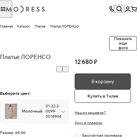
Главная
Каталог
Платья
Платье ЛОРЕНЦО
Показать
еще
фото
Платье ЛОРЕНСО
12 680 ₽
В корзину
Выберите цвет:
Купить в 1 клик
01-22-2-
Молочный
0099-
Нашли дешевле?
0018944
Хочу в подарок
Размер:
64-66
Бесплатная примерка