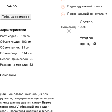
64-66
Индивидуальный пошив
Персональный консультант
Таблица размеров
Состав
Полиамид - 100%
Характеристики
Рост модели
:
175 см
Уход за
Объем груди
:
103 см
одеждой
Объем талии
:
81 см
Объем бедер
:
114 см
Сезон
:
Демисезонный
Размер на модели
:
52
Описание
Длинное платье-комбинация без
рукавов, полуприлегающего силуэта,
слегка расклешается к низу. Вырез
горловины V-образный спереди и
сзади. Нагрудная вытачка и «косой»