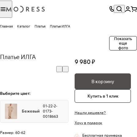
Главная
Каталог
Платья
Платье ИЛГА
Показать
еще
фото
Платье ИЛГА
9 980 ₽
В корзину
Выберите цвет:
Купить в 1 клик
01-22-2-
Бежевый
0173-
Нашли дешевле?
0018663
Хочу в подарок
Размер:
60-62
Бесплатная примерка