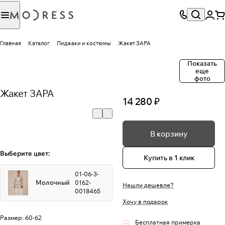
Главная
Каталог
Пиджаки и костюмы
Жакет ЗАРА
Показать
еще
фото
Жакет ЗАРА
14 280 ₽
В корзину
Выберите цвет:
Купить в 1 клик
01-06-3-
Молочный
0162-
Нашли дешевле?
0018465
Хочу в подарок
Размер:
60-62
Бесплатная примерка