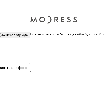
Новинки каталога
Распродажа
Лукбук
Блог Modr
Женская одежда
казать еще фото