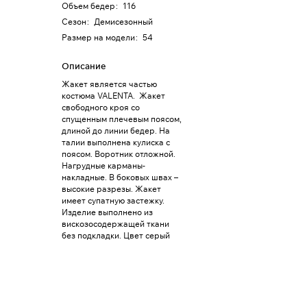
Объем бедер
:
116
Сезон
:
Демисезонный
Размер на модели
:
54
Описание
Жакет является частью
костюма VALENTA. Жакет
свободного кроя со
спущенным плечевым поясом,
длиной до линии бедер. На
талии выполнена кулиска с
поясом. Воротник отложной.
Нагрудные карманы-
накладные. В боковых швах –
высокие разрезы. Жакет
имеет супатную застежку.
Изделие выполнено из
вискозосодержащей ткани
без подкладки. Цвет серый