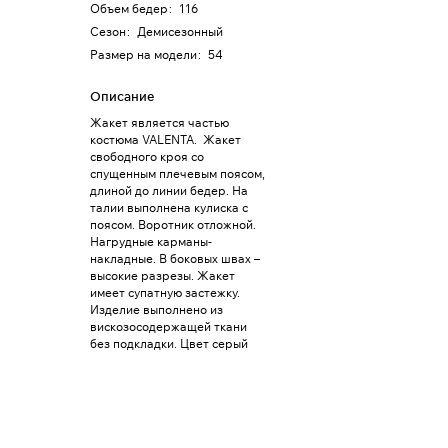
Объем бедер
:
116
Сезон
:
Демисезонный
Размер на модели
:
54
Описание
Жакет является частью
костюма VALENTA. Жакет
свободного кроя со
спущенным плечевым поясом,
длиной до линии бедер. На
талии выполнена кулиска с
поясом. Воротник отложной.
Нагрудные карманы-
накладные. В боковых швах –
высокие разрезы. Жакет
имеет супатную застежку.
Изделие выполнено из
вискозосодержащей ткани
без подкладки. Цвет серый