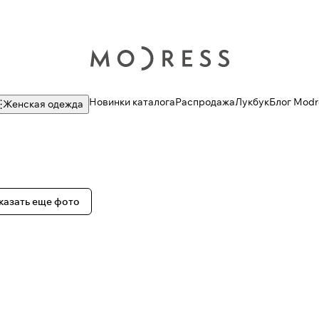
Новинки каталога
Распродажа
Лукбук
Блог Modr
Женская одежда
казать еще фото