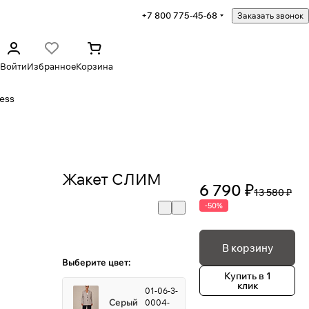
+7 800 775-45-68
Заказать звонок
Войти
Избранное
Корзина
ess
Жакет СЛИМ
6 790 ₽
13 580 ₽
-50%
В корзину
Выберите цвет:
Купить в 1
клик
01-06-3-
Серый
0004-