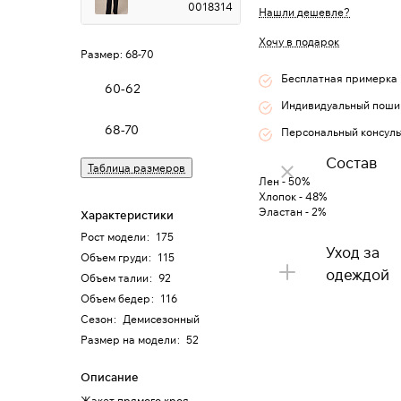
0018314
Нашли дешевле?
Хочу в подарок
Размер:
68-70
Бесплатная примерка
60-62
Индивидуальный поши
68-70
Персональный консуль
Состав
Таблица размеров
Лен - 50%
Хлопок - 48%
Эластан - 2%
Характеристики
Рост модели
:
175
Уход за
Объем груди
:
115
одеждой
Объем талии
:
92
Объем бедер
:
116
Сезон
:
Демисезонный
Размер на модели
:
52
Описание
Жакет прямого кроя,