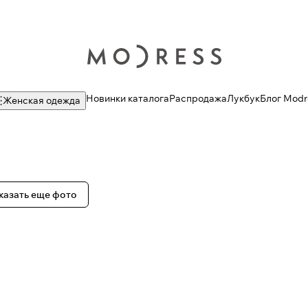
Новинки каталога
Распродажа
Лукбук
Блог Modr
Женская одежда
казать еще фото