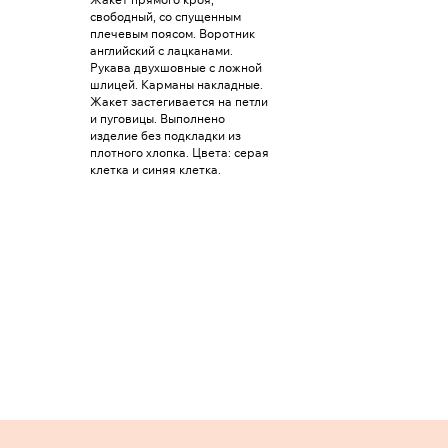
свободный, со спущенным
плечевым поясом. Воротник
английский с лацканами.
Рукава двухшовные с ложной
шлицей. Карманы накладные.
Жакет застегивается на петли
и пуговицы. Выполнено
изделие без подкладки из
плотного хлопка. Цвета: серая
клетка и синяя клетка.