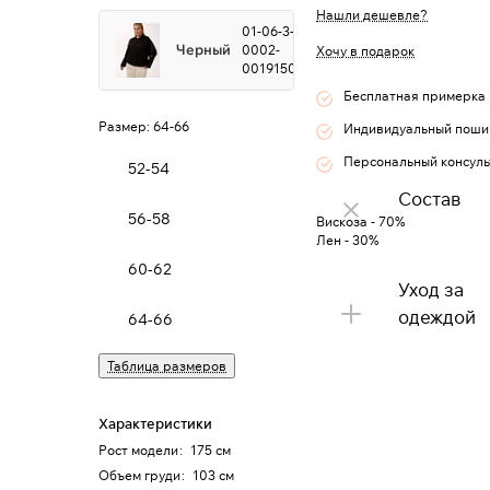
Нашли дешевле?
01-06-3-
Черный
0002-
Хочу в подарок
0019150
Бесплатная примерка
Размер:
64-66
Индивидуальный поши
Персональный консуль
52-54
Состав
56-58
Вискоза - 70%
Лен - 30%
60-62
Уход за
одеждой
64-66
Таблица размеров
Характеристики
Рост модели
:
175 см
Объем груди
:
103 см