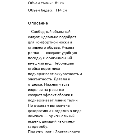
Объем талии
:
81 см
Объем бедер
:
114 см
Описание
Свободный объемный
силуэт, идеально подойдет
для комфортной носки и
стильного образа. Рукава
реглан — создают удобную
посадку и оригинальный
внешний вид. Небольшая
стойка воротника
подчеркивает аккуратность и
элегантность. Детали и
отделка: Нижняя часть
изделия на резинке —
создает эффект сборки и
подчеркивает линию талии.
По рукавам выполнена
декоративная отделка в виде
лампаса — оригинальный
акцент, дающий изюминку
гардеробу.
Практичность: Застегивается
на пуговицы обеспечивает