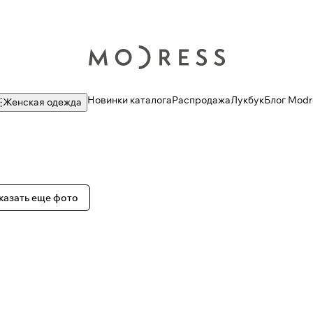
Новинки каталога
Распродажа
Лукбук
Блог Modr
Женская одежда
казать еще фото