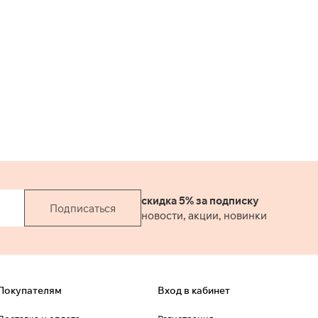
надежность и возможность
регулировки. Выполнен из
смесового льна в
классическом черном цвете —
универсально и легко
сочетается с другими вещами.
Без подкладки — подходит
для теплых сезонов и
комфортен в носке.
скидка 5% за подписку
Подписаться
новости, акции, новинки
Покупателям
Вход в кабинет