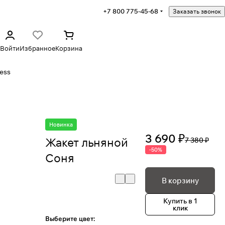
+7 800 775-45-68
Заказать звонок
Войти
Избранное
Корзина
ess
Новинка
3 690 ₽
Жакет льняной
7 380 ₽
-50%
Соня
В корзину
Купить в 1
клик
Выберите цвет: