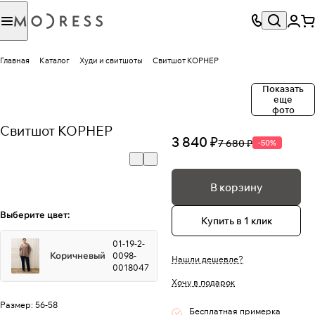
Главная
Каталог
Худи и свитшоты
Свитшот КОРНЕР
Показать
еще
фото
Свитшот КОРНЕР
3 840 ₽
7 680 ₽
-50%
В корзину
Выберите цвет:
Купить в 1 клик
01-19-2-
Коричневый
0098-
Нашли дешевле?
0018047
Хочу в подарок
Размер:
56-58
Бесплатная примерка