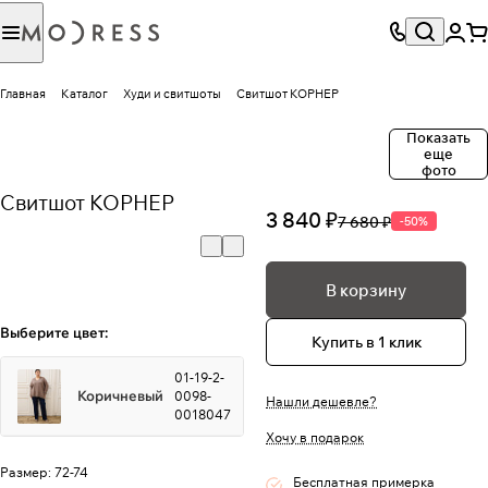
Главная
Каталог
Худи и свитшоты
Свитшот КОРНЕР
Показать
еще
фото
Свитшот КОРНЕР
3 840 ₽
7 680 ₽
-50%
В корзину
Выберите цвет:
Купить в 1 клик
01-19-2-
Коричневый
0098-
Нашли дешевле?
0018047
Хочу в подарок
Размер:
72-74
Бесплатная примерка