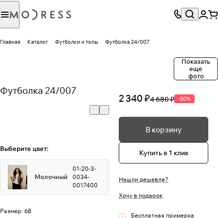
Главная
Каталог
Футболки и топы
Футболка 24/007
Показать
еще
фото
Футболка 24/007
2 340 ₽
4 680 ₽
-50%
В корзину
Выберите цвет:
Купить в 1 клик
01-20-3-
Молочный
0034-
Нашли дешевле?
0017400
Хочу в подарок
Размер:
68
Бесплатная примерка