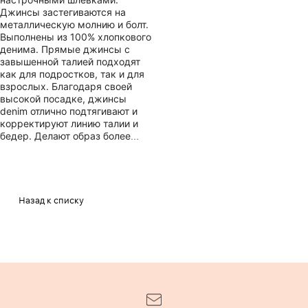
Джинсы застегиваются на
металлическую молнию и болт.
Выполнены из 100% хлопкового
денима. Прямые джинсы с
завышенной талией подходят
как для подростков, так и для
взрослых. Благодаря своей
высокой посадке, джинсы
denim отлично подтягивают и
корректируют линию талии и
бедер. Делают образ более
женственным и украшают
женщин с любим типом фигуры
плюс сайз. Длинные брюки с
высокой талией из плотного
денима подчеркнут вашу
Назад к списку
стройность и
привлекательность с самых
лучших сторон. Штаны
подходят для создания яркого
образа как для повседневной
носки, так и для особых
случаев. Джинсы базовой
коллекции тренд сезона 2024