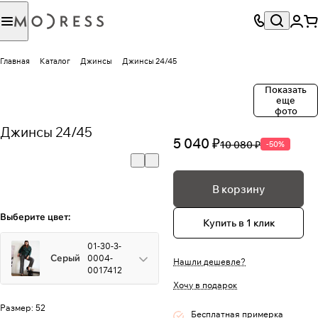
Главная
Каталог
Джинсы
Джинсы 24/45
Показать
еще
фото
Джинсы 24/45
5 040 ₽
10 080 ₽
-50%
В корзину
Выберите цвет:
Купить в 1 клик
01-30-3-
Серый
0004-
Нашли дешевле?
0017412
Хочу в подарок
Размер:
52
Бесплатная примерка