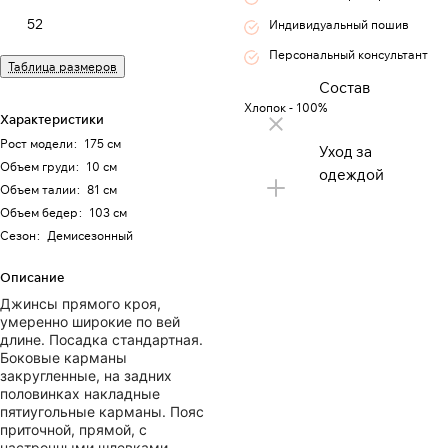
52
Индивидуальный пошив
Персональный консультант
Таблица размеров
Состав
Хлопок - 100%
Характеристики
Рост модели
:
175 см
Уход за
Объем груди
:
10 см
одеждой
Объем талии
:
81 см
Объем бедер
:
103 см
Сезон
:
Демисезонный
Описание
Джинсы прямого кроя,
умеренно широкие по вей
длине. Посадка стандартная.
Боковые карманы
закругленные, на задних
половинках накладные
пятиугольные карманы. Пояс
приточной, прямой, с
настрочными шлевками.