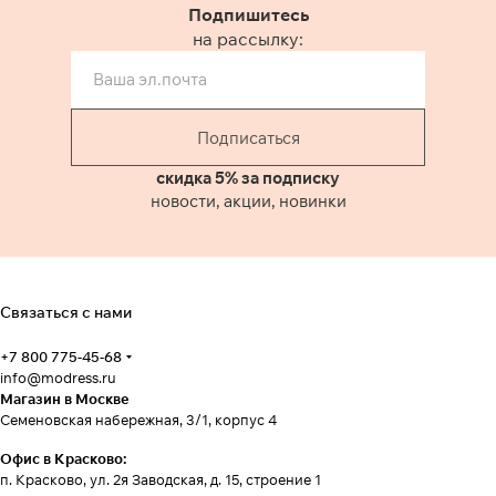
станут любимыми в вашем
Подпишитесь
гардеробе. Произведено на
на рассылку:
локальных фабриках России.
Обратите внимание данная
модель джинс есть в этих же
цветах с 52 по 60 размеры!
Джинсы не потеряют свой
Подписаться
первоначальный вид даже
после нескольких стирок.
скидка 5% за подписку
Рекомендуем стирать при
новости, акции, новинки
температуре не более 30°C.
Связаться с нами
+7 800 775-45-68
info@modress.ru
Магазин в Москве
Семеновская набережная, 3/1, корпус 4
Офис в Красково:
п. Красково, ул. 2я Заводская, д. 15, строение 1