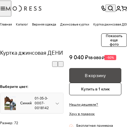
Главная
Каталог
Верхняя одежда
Джинсовые куртки
Куртка джинсовая Д
Показать
еще
фото
Куртка джинсовая ДЕНИ
9 040 ₽
18 080 ₽
-50%
В корзину
Выберите цвет:
Купить в 1 клик
01-35-3-
Синий
0007-
Нашли дешевле?
0018142
Хочу в подарок
Размер:
72
Бесплатная примерка