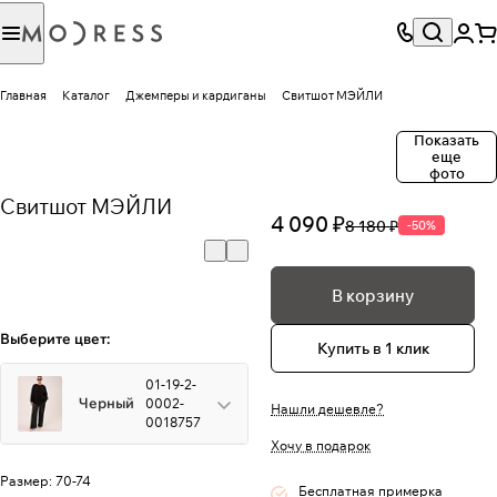
Главная
Каталог
Джемперы и кардиганы
Свитшот МЭЙЛИ
Показать
еще
фото
Свитшот МЭЙЛИ
4 090 ₽
8 180 ₽
-50%
В корзину
Выберите цвет:
Купить в 1 клик
01-19-2-
Черный
0002-
Нашли дешевле?
0018757
Хочу в подарок
Размер:
70-74
Бесплатная примерка