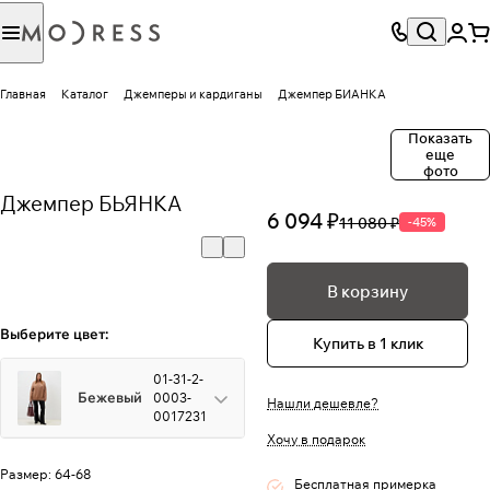
Главная
Каталог
Джемперы и кардиганы
Джемпер БИАНКА
Показать
еще
фото
Джемпер БЬЯНКА
6 094 ₽
11 080 ₽
-45%
В корзину
Выберите цвет:
Купить в 1 клик
01-31-2-
Бежевый
0003-
Нашли дешевле?
0017231
Хочу в подарок
Размер:
64-68
Бесплатная примерка