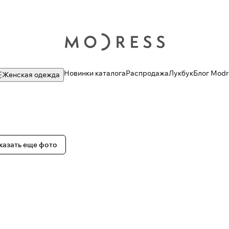
Новинки каталога
Распродажа
Лукбук
Блог Modr
Женская одежда
казать еще фото