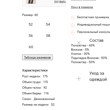
0018654
Хочу в подарок
Размер:
60
Бесплатная примерка
52
54
Индивидуальный поши
Персональный консуль
56
58
Состав
Полиэстер - 65%
60
Вискоза - 5%
Хлопок - 30%
Таблица размеров
Подкладка:Вискоза - 50%
Полиэстер - 50%
Характеристики
Уход за
Рост модели
:
175
одеждой
Объем груди
:
115
Объем талии
:
92
Объем бедер
:
116
Сезон
:
Демисезонный
Размер на модели
:
52