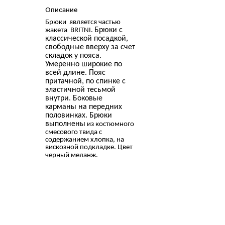
Описание
Брюки является частью
Брюки с
жакета BRITNI.
классической посадкой,
свободные вверху за счет
складок у пояса.
Умеренно широкие по
всей длине. Пояс
притачной, по спинке с
эластичной тесьмой
внутри. Боковые
карманы на передних
половинках. Брюки
выполнены
из костюмного
смесового твида с
содержанием хлопка, на
вискозной подкладке. Цвет
черный меланж.