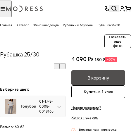
Главная
Каталог
Женская одежда
Рубашки и блузоны
Рубашка 25/30
Показать
еще
фото
Рубашка 25/30
4 090 ₽
8 180 ₽
-50%
В корзину
Выберите цвет:
Купить в 1 клик
01-17-3-
Голубой
0008-
Нашли дешевле?
0018165
Хочу в подарок
Размер:
60-62
Бесплатная примерка