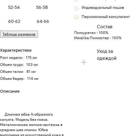
52-54
56-58
Индивидуальный пошив
Персональный консультант
60-62
64-66
Состав
Полиуретан - 100%
Таблица размеров
Изнанка:Полиэстер - 100%
Характеристики
Уход за
Рост модели
:
175 см
одеждой
Объем груди
:
103 см
Объем талии
:
81 см
Объем бедер
:
114 см
Описание
Длинная юбка А-образного
силуэта. Модель без пояса.
Металлическая молния-застежка в
среднем шве спинки. Юбка
выполнена из искусственной кожи в