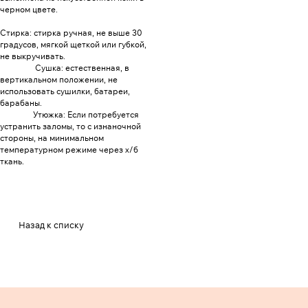
черном цвете.
Стирка: стирка ручная, не выше 30
градусов, мягкой щеткой или губкой,
не выкручивать.
Сушка: естественная, в
вертикальном положении, не
использовать сушилки, батареи,
барабаны.
Утюжка: Если потребуется
устранить заломы, то с изнаночной
стороны, на минимальном
температурном режиме через х/б
ткань.
Назад к списку