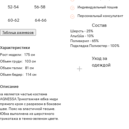
52-54
56-58
Индивидуальный пошив
Персональный консультант
60-62
64-66
Состав
Шерсть - 25%
Таблица размеров
Альпака - 10%
Полиакрил - 65%
Подкладка:Полиэстер - 100%
Характеристики
Рост модели
:
175 см
Уход за
Объем груди
:
103 см
одеждой
Объем талии
:
81 см
Объем бедер
:
114 см
Описание
а является частью костюма
AGNESSA.Трикотажная юбка миди
прямого кроя с разрезом в боковом
шве. Пояс на эластичной тесьме.
Юбка выполнена из шерстяного
трикотажа в темно-зеленом цвете.