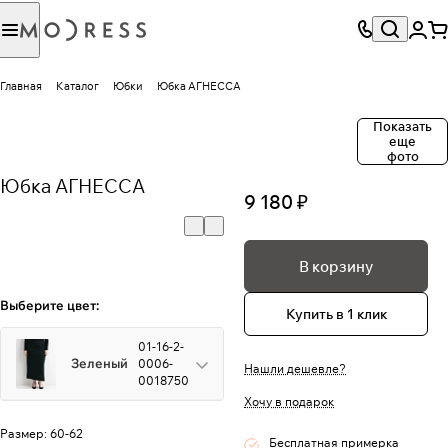
Главная
Каталог
Юбки
Юбка АГНЕССА
Показать
еще
фото
Юбка АГНЕССА
9 180 ₽
В корзину
Выберите цвет:
Купить в 1 клик
01-16-2-
Зеленый
0006-
Нашли дешевле?
0018750
Хочу в подарок
Размер:
60-62
Бесплатная примерка