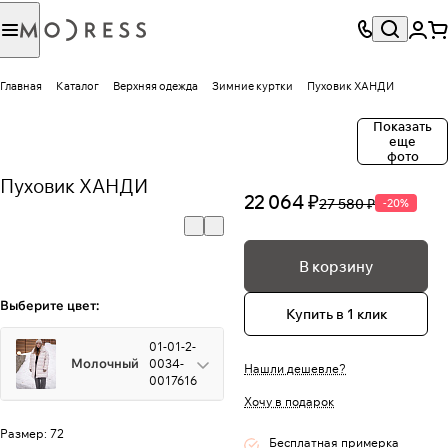
Главная
Каталог
Верхняя одежда
Зимние куртки
Пуховик ХАНДИ
Показать
еще
фото
Пуховик ХАНДИ
22 064 ₽
27 580 ₽
-20%
В корзину
Выберите цвет:
Купить в 1 клик
01-01-2-
Молочный
0034-
Нашли дешевле?
0017616
Хочу в подарок
Размер:
72
Бесплатная примерка