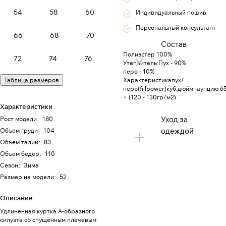
54
58
60
Индивидуальный пошив
Персональный консультант
66
68
70
Состав
Полиэстер 100%
72
74
76
Утеплитель:Пух - 90%
перо - 10%
Таблица размеров
Характеристикапух/
перо(fillpower)куб.дюймнаунцию:6
+ (120 - 130гр/м2)
Характеристики
Уход за
Рост модели
:
180
одеждой
Объем груди
:
104
Объем талии
:
83
Объем бедер
:
110
Сезон
:
Зима
Размер на модели
:
52
Описание
Удлиненная куртка А-образного
силуэта со спущенным плечевым