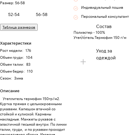
Размер:
56-58
Индивидуальный пошив
52-54
56-58
Персональный консультант
Состав
Таблица размеров
Полиэстер - 100%
Утеплитель:Термофин 150 г/м
Характеристики
Уход за
Рост модели
:
176
одеждой
Объем груди
:
104
Объем талии
:
83
Объем бедер
:
110
Сезон
:
Зима
Описание
Утеплитель термофин 150гр/м2.
Куртка прямая с цельнокроенными
рукавами. Капюшон втачной со
стойкой и кулиской. Карманы
накладные. Манжеты рукавов с
эластичной тесьмой внутри. По линии
талии, груди, и по рукавам проходит
декоративная сборка. Изделие