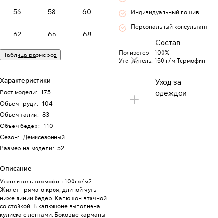
56
58
60
Индивидуальный пошив
Персональный консультант
62
66
68
Состав
Полиэстер - 100%
Таблица размеров
Утеплитель: 150 г/м Термофин
Характеристики
Уход за
Рост модели
:
175
одеждой
Объем груди
:
104
Объем талии
:
83
Объем бедер
:
110
Сезон
:
Демисезонный
Размер на модели
:
52
Описание
Утеплитель термофин 100гр/м2.
Жилет прямого кроя, длиной чуть
ниже линии бедер. Капюшон втачной
со стойкой. В капюшоне выполнена
кулиска с лентами. Боковые карманы