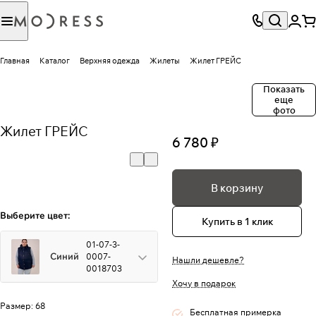
Главная
Каталог
Верхняя одежда
Жилеты
Жилет ГРЕЙС
Показать
еще
фото
Жилет ГРЕЙС
6 780 ₽
В корзину
Выберите цвет:
Купить в 1 клик
01-07-3-
Синий
0007-
Нашли дешевле?
0018703
Хочу в подарок
Размер:
68
Бесплатная примерка