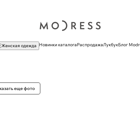
Новинки каталога
Распродажа
Лукбук
Блог Modr
Женская одежда
казать еще фото