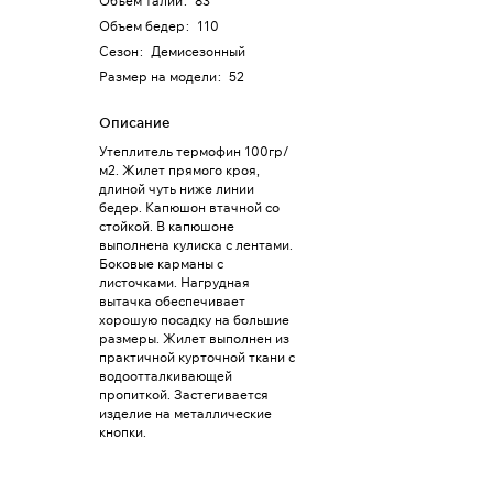
Объем талии
:
83
Объем бедер
:
110
Сезон
:
Демисезонный
Размер на модели
:
52
Описание
Утеплитель термофин 100гр/
м2. Жилет прямого кроя,
длиной чуть ниже линии
бедер. Капюшон втачной со
стойкой. В капюшоне
выполнена кулиска с лентами.
Боковые карманы с
листочками. Нагрудная
вытачка обеспечивает
хорошую посадку на большие
размеры. Жилет выполнен из
практичной курточной ткани с
водоотталкивающей
пропиткой. Застегивается
изделие на металлические
кнопки.