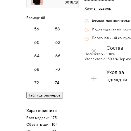
0018728
Хочу в подарок
Размер:
68
Бесплатная примерка
56
58
Индивидуальный поши
Персональный консуль
60
62
Состав
Полиэстер - 100%
64
66
Утеплитель: 150 г/м Термо
68
70
Уход за
одеждой
72
74
Таблица размеров
Характеристики
Рост модели
:
175
Объем груди
:
104