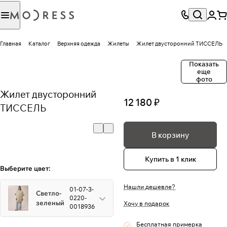
Главная
Каталог
Верхняя одежда
Жилеты
Жилет двусторонний ТИССЕЛЬ
Показать
еще
фото
Жилет двусторонний
12 180 ₽
ТИССЕЛЬ
В корзину
Купить в 1 клик
Выберите цвет:
Нашли дешевле?
01-07-3-
Светло-
0220-
зеленый
Хочу в подарок
0018936
Бесплатная примерка