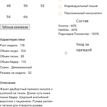
48
50
52
Индивидуальный пошив
Персональный консультант
54
66
Состав
Хлопок - 60%
Таблица размеров
Нейлон - 40%
Подкладка:Полиэстер - 100%
Характеристики
Уход за
Рост модели
:
176
одеждой
Объем груди
:
104
Объем талии
:
83
Объем бедер
:
110
Сезон
:
Демисезонный
Размер на модели
:
52
Описание
Жакет двубортный прямого силуэта с
кулиской на талии. Длина чуть ниже
линии бедер. Широкий английский
воротник с лацканами. Рукава реглан
с патами для отворота рукава.