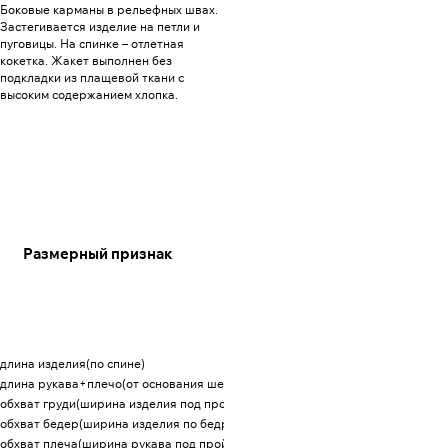
Боковые карманы в рельефных швах.
Застегивается изделие на петли и
пуговицы. На спинке – отлетная
кокетка. Жакет выполнен без
подкладки из плащевой ткани с
высоким содержанием хлопка.
Размерный признак
Размеры
48
50
длина изделия(по спине)
66
66
длина рукава+плечо(от основания шеи)
76
76
обхват груди(ширина изделия под проймой)
116
120,5
обхват бедер(ширина изделия по бедрам)
119
123,5
обхват плеча(ширина рукава под проймой)
44,5
46