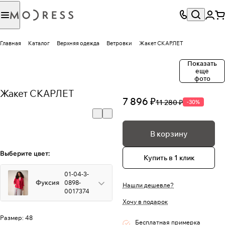
Главная
Каталог
Верхняя одежда
Ветровки
Жакет СКАРЛЕТ
Показать
еще
фото
Жакет СКАРЛЕТ
7 896 ₽
11 280 ₽
-30%
В корзину
Выберите цвет:
Купить в 1 клик
01-04-3-
Фуксия
0898-
Нашли дешевле?
0017374
Хочу в подарок
Размер:
48
Бесплатная примерка