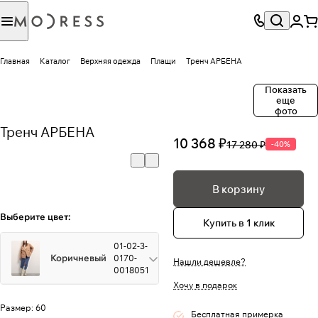
Главная
Каталог
Верхняя одежда
Плащи
Тренч АРБЕНА
Показать
еще
фото
Тренч АРБЕНА
10 368 ₽
17 280 ₽
-40%
В корзину
Выберите цвет:
Купить в 1 клик
01-02-3-
Коричневый
0170-
Нашли дешевле?
0018051
Хочу в подарок
Размер:
60
Бесплатная примерка