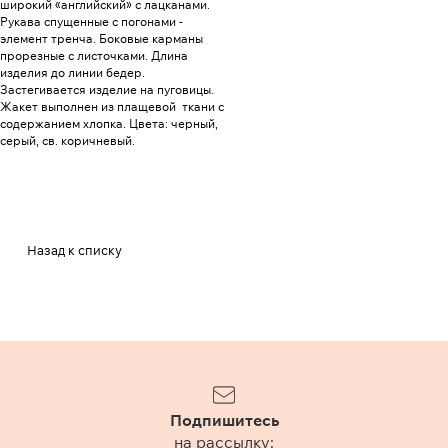
широкий «английский» с лацканами.
Рукава спущенные с погонами -
элемент тренча. Боковые карманы
прорезные с листочками. Длина
изделия до линии бедер.
Застегивается изделие на пуговицы.
Жакет выполнен из плащевой ткани с
содержанием хлопка. Цвета: черный,
серый, св. коричневый.
Назад к списку
Подпишитесь
на рассылку: