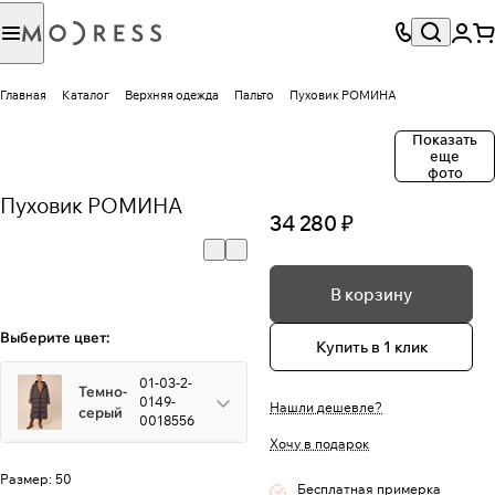
Главная
Каталог
Верхняя одежда
Пальто
Пуховик РОМИНА
Показать
еще
фото
Пуховик РОМИНА
34 280 ₽
В корзину
Выберите цвет:
Купить в 1 клик
01-03-2-
Темно-
0149-
Нашли дешевле?
серый
0018556
Хочу в подарок
Размер:
50
Бесплатная примерка