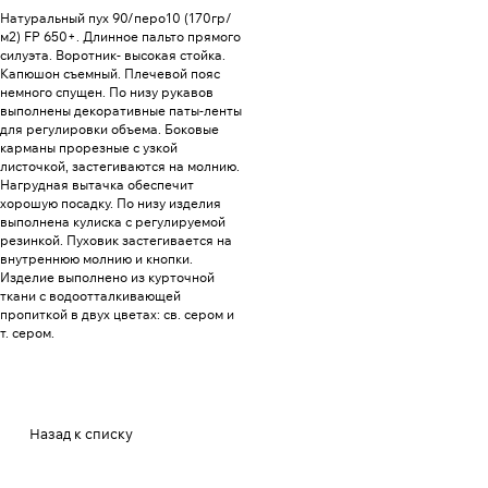
Натуральный пух 90/перо10 (170гр/
м2) FP 650+. Длинное пальто прямого
силуэта. Воротник- высокая стойка.
Капюшон съемный. Плечевой пояс
немного спущен. По низу рукавов
выполнены декоративные паты-ленты
для регулировки объема. Боковые
карманы прорезные с узкой
листочкой, застегиваются на молнию.
Нагрудная вытачка обеспечит
хорошую посадку. По низу изделия
выполнена кулиска с регулируемой
резинкой. Пуховик застегивается на
внутреннюю молнию и кнопки.
Изделие выполнено из курточной
ткани с водоотталкивающей
пропиткой в двух цветах: св. сером и
т. сером.
Назад к списку