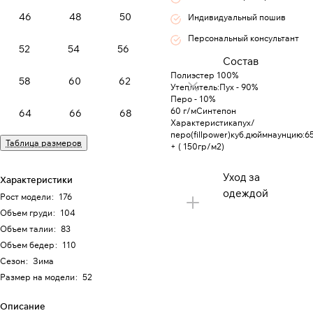
46
48
50
Индивидуальный пошив
Персональный консультант
52
54
56
Состав
Полиэстер 100%
58
60
62
Утеплитель:Пух - 90%
Перо - 10%
60 г/мСинтепон
64
66
68
Характеристикапух/
перо(fillpower)куб.дюймнаунцию:6
Таблица размеров
+ ( 150гр/м2)
Уход за
Характеристики
одеждой
Рост модели
:
176
Объем груди
:
104
Объем талии
:
83
Объем бедер
:
110
Сезон
:
Зима
Размер на модели
:
52
Описание