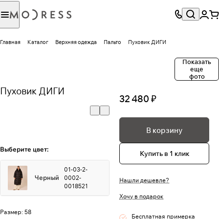
Главная
Каталог
Верхняя одежда
Пальто
Пуховик ДИГИ
Показать
еще
фото
Пуховик ДИГИ
32 480 ₽
В корзину
Выберите цвет:
Купить в 1 клик
01-03-2-
Черный
0002-
Нашли дешевле?
0018521
Хочу в подарок
Размер:
58
Бесплатная примерка