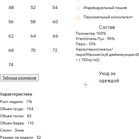
48
52
54
Индивидуальный пошив
Персональный консультант
56
58
60
Состав
Полиэстер 100%
62
64
66
Утеплитель:Пух - 90%
Перо - 10%
Характеристикапух/
68
70
72
перо(fillpower)куб.дюймнаунцию:6
+ ( 150гр/м2)
74
Уход за
Таблица размеров
одеждой
Характеристики
Рост модели
:
176
Объем груди
:
104
Объем талии
:
83
Объем бедер
:
110
Сезон
:
Зима
Размер на модели
:
52