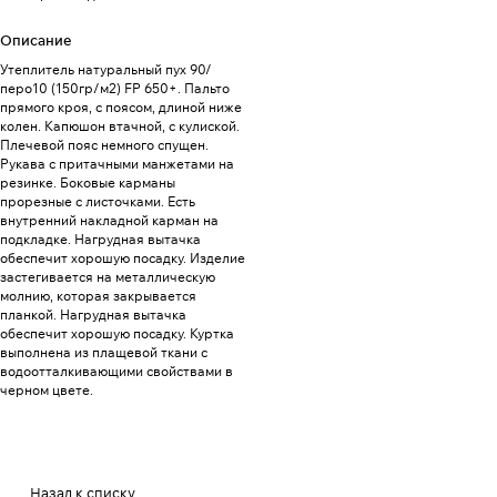
Описание
Утеплитель натуральный пух 90/
перо10 (150гр/м2) FP 650+. Пальто
прямого кроя, с поясом, длиной ниже
колен. Капюшон втачной, с кулиской.
Плечевой пояс немного спущен.
Рукава с притачными манжетами на
резинке. Боковые карманы
прорезные с листочками. Есть
внутренний накладной карман на
подкладке. Нагрудная вытачка
обеспечит хорошую посадку. Изделие
застегивается на металлическую
молнию, которая закрывается
планкой. Нагрудная вытачка
обеспечит хорошую посадку. Куртка
выполнена из плащевой ткани с
водоотталкивающими свойствами в
черном цвете.
Назад к списку